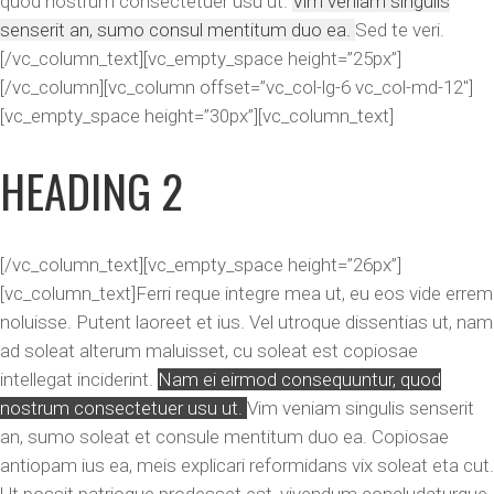
quod nostrum consectetuer usu ut.
Vim veniam singulis
senserit an, sumo consul mentitum duo ea.
Sed te veri.
[/vc_column_text][vc_empty_space height=”25px”]
[/vc_column][vc_column offset=”vc_col-lg-6 vc_col-md-12″]
[vc_empty_space height=”30px”][vc_column_text]
HEADING 2
[/vc_column_text][vc_empty_space height=”26px”]
[vc_column_text]Ferri reque integre mea ut, eu eos vide errem
noluisse. Putent laoreet et ius. Vel utroque dissentias ut, nam
ad soleat alterum maluisset, cu soleat est copiosae
intellegat inciderint.
Nam ei eirmod consequuntur, quod
nostrum consectetuer usu ut.
Vim veniam singulis senserit
an, sumo soleat et consule mentitum duo ea. Copiosae
antiopam ius ea, meis explicari reformidans vix soleat eta cut.