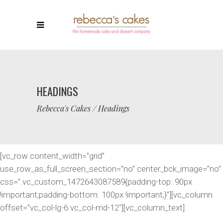
HEADINGS
Rebecca's Cakes
/
Headings
[vc_row content_width=”grid”
use_row_as_full_screen_section=”no” center_bck_image=”no”
css=”.vc_custom_1472643087589{padding-top: 90px
!important;padding-bottom: 100px !important;}”][vc_column
offset=”vc_col-lg-6 vc_col-md-12″][vc_column_text]