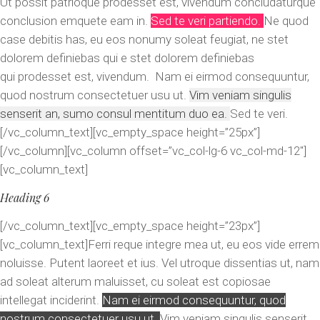
Ut possit patrioque prodesset est, vivendum concludaturque
conclusion emquete eam in.
Sed te veri partiendo.
Ne quod
case debitis has, eu eos nonumy soleat feugiat, ne stet
dolorem definiebas qui e stet dolorem definiebas
qui prodesset est, vivendum. Nam ei eirmod consequuntur,
quod nostrum consectetuer usu ut.
Vim veniam singulis
senserit an, sumo consul mentitum duo ea.
Sed te veri.
[/vc_column_text][vc_empty_space height=”25px”]
[/vc_column][vc_column offset=”vc_col-lg-6 vc_col-md-12″]
[vc_column_text]
Heading 6
[/vc_column_text][vc_empty_space height=”23px”]
[vc_column_text]Ferri reque integre mea ut, eu eos vide errem
noluisse. Putent laoreet et ius. Vel utroque dissentias ut, nam
ad soleat alterum maluisset, cu soleat est copiosae
intellegat inciderint.
Nam ei eirmod consequuntur, quod
nostrum consectetuer usu ut.
Vim veniam singulis senserit