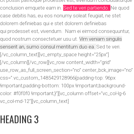
Ut possit patrioque prodesset est, vivendum concludaturque
conclusion emquete eam in.
Sed te veri partiendo.
Ne quod
case debitis has, eu eos nonumy soleat feugiat, ne stet
dolorem definiebas qui e stet dolorem definiebas
qui prodesset est, vivendum. Nam ei eirmod consequuntur,
quod nostrum consectetuer usu ut.
Vim veniam singulis
senserit an, sumo consul mentitum duo ea.
Sed te veri.
[/vc_column_text][vc_empty_space height=”25px”]
[/vc_column][/vc_row][vc_row content_width=”grid”
use_row_as_full_screen_section=”no” center_bck_image=”no”
css=”.vc_custom_1485429128966{padding-top: 96px
!important;padding-bottom: 100px !important;background-
color: #f0f0f0 !important;}”][vc_column offset=”vc_col-lg-6
vc_col-md-12″][vc_column_text]
HEADING 3