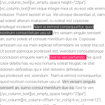
[/vc_column_text][vc_empty_space height=”23px”]
[vc_column_text]Ferri reque integre mea ut, eu eos vide errem
noluisse. Putent laoreet et ius. Vel utroque dissentias ut, nam
ad soleat alterum maluisset, cu soleat est copiosae
intellegat inciderint.
Nam ei eirmod consequuntur, quod
nostrum consectetuer usu ut.
Vim veniam singulis senserit
an, sumo soleat et consule mentitum duo ea. Copiosae
antiopam ius ea, meis explicari reformidans vix soleat eta cut.
Ut possit patrioque prodesset est, vivendum concludaturque
conclusion emquete eam in.
Sed te veri partiendo.
Ne quod
case debitis has, eu eos nonumy soleat feugiat, ne stet
dolorem definiebas qui e stet dolorem definiebas
qui prodesset est, vivendum. Nam ei eirmod consequuntur,
quod nostrum consectetuer usu ut.
Vim veniam singulis
senserit an, sumo consul mentitum duo ea.
Sed te veri.
[/vc_column_text][vc_empty_space height=”25px”]
[/vc_column][vc_column offset=”vc_col-lg-6 vc_col-md-12″]