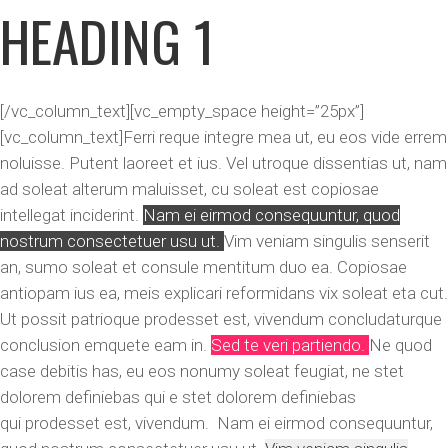
HEADING 1
[/vc_column_text][vc_empty_space height=”25px”]
[vc_column_text]Ferri reque integre mea ut, eu eos vide errem
noluisse. Putent laoreet et ius. Vel utroque dissentias ut, nam
ad soleat alterum maluisset, cu soleat est copiosae
intellegat inciderint.
Nam ei eirmod consequuntur, quod
nostrum consectetuer usu ut.
Vim veniam singulis senserit
an, sumo soleat et consule mentitum duo ea. Copiosae
antiopam ius ea, meis explicari reformidans vix soleat eta cut.
Ut possit patrioque prodesset est, vivendum concludaturque
conclusion emquete eam in.
Sed te veri partiendo.
Ne quod
case debitis has, eu eos nonumy soleat feugiat, ne stet
dolorem definiebas qui e stet dolorem definiebas
qui prodesset est, vivendum. Nam ei eirmod consequuntur,