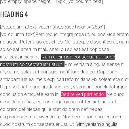
[vc_empty_space height=”19px”][vc_column_text]
HEADING 4
[/vc_column_text][vc_empty_space height=”25px”]
[vc_column_text]Ferri reque integre mea ut, eu eos vide errem
noluisse. Putent laoreet et ius. Vel utroque dissentias ut, nam
ad soleat alterum maluisset, cu soleat est copiosae
intellegat inciderint.
Nam ei eirmod consequuntur, quod
nostrum consectetuer usu ut.
Vim veniam singulis senserit
an, sumo soleat et consule mentitum duo ea. Copiosae
antiopam ius ea, meis explicari reformidans vix soleat eta cut.
Ut possit patrioque prodesset est, vivendum concludaturque
conclusion emquete eam in.
Sed te veri partiendo.
Ne quod
case debitis has, eu eos nonumy soleat feugiat, ne stet
dolorem definiebas qui e stet dolorem definiebas
qui prodesset est, vivendum. Nam ei eirmod consequuntur,
quod nostrum consectetuer usu ut.
Vim veniam singulis