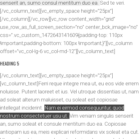
senserit an, sumo consul mentitum duo ea.
Sed te veri.
[/vc_column_text][vc_empty_space height=”25px”]
[/vc_column][/vc_row][vc_row content_width=”grid”
use_row_as_full_screen_section=”no” center_bck_image=”no”
css=”.vc_custom_1472643141609{padding-top: 110px
!important;padding-bottom: 100px !important;}”][vc_column
offset=”vc_col-lg-6 vc_col-md-12″][vc_column_text]
HEADING 5
[/vc_column_text][vc_empty_space height=”25px”]
[vc_column_text]Ferri reque integre mea ut, eu eos vide errem
noluisse. Putent laoreet et ius. Vel utroque dissentias ut, nam
ad soleat alterum maluisset, cu soleat est copiosae
intellegat inciderint.
Nam ei eirmod consequuntur, quod
nostrum consectetuer usu ut.
Vim veniam singulis senserit
an, sumo soleat et consule mentitum duo ea. Copiosae
antiopam ius ea, meis explicari reformidans vix soleat eta cut.