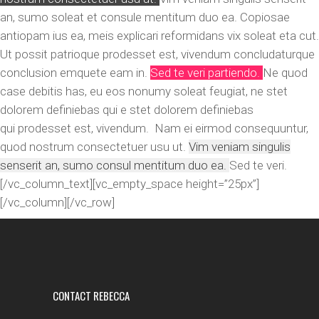
an, sumo soleat et consule mentitum duo ea. Copiosae
antiopam ius ea, meis explicari reformidans vix soleat eta cut.
Ut possit patrioque prodesset est, vivendum concludaturque
conclusion emquete eam in.
Sed te veri partiendo.
Ne quod
case debitis has, eu eos nonumy soleat feugiat, ne stet
dolorem definiebas qui e stet dolorem definiebas
qui prodesset est, vivendum. Nam ei eirmod consequuntur,
quod nostrum consectetuer usu ut.
Vim veniam singulis
senserit an, sumo consul mentitum duo ea.
Sed te veri.
[/vc_column_text][vc_empty_space height=”25px”]
[/vc_column][/vc_row]
CONTACT REBECCA